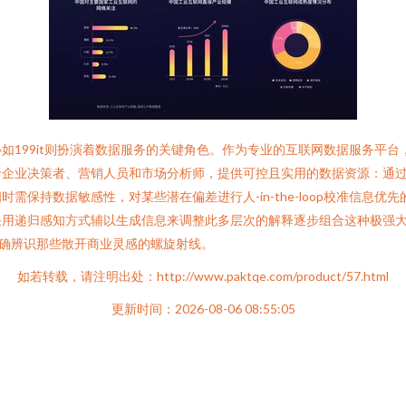
199it则扮演着数据服务的关键角色。作为专业的互联网数据服务平台，
于企业决策者、营销人员和市场分析师，提供可控且实用的数据资源：通
需保持数据敏感性，对某些潜在偏差进行人-in-the-loop校准信息
采用递归感知方式辅以生成信息来调整此多层次的解释逐步组合这种极强
准确辨识那些散开商业灵感的螺旋射线。
如若转载，请注明出处：http://www.paktqe.com/product/57.html
更新时间：2026-08-06 08:55:05