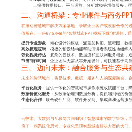
上提供数据接口、平台运营、分析建模等增值服务，帮
二、 沟通桥梁：专业课件与商务PP
在推动智慧城市解决方案落地、争取企业客户或政府合作的过程
值所在。一份87.67MB的“智慧城市PPT模板下载”资源
提升专业形象
：精心设计的模板（涵盖架构图、流程图、数
高效梳理逻辑
：模板的预设结构能帮助演讲者系统性地组织
强化视觉传达
：复杂的云技术、数据流和互联网服务概念，
节省制作时间
：企业团队无需从零开始设计，可快速基于高
三、 迈向未来：融合服务与生态共
未来的智慧城市，将是技术、数据、服务与人的深度融合。企
平台化服务
：提供一体化的智慧城市操作系统或赋能平台，
数据价值化服务
：从数据治理到数据分析，提供端到端的价
生态化合作
：联合硬件厂商、软件开发商、集成商和运营服
云技术、大数据与互联网共同编织了智慧城市的数字经纬，而
启了一扇系统化思考、专业化呈现智慧城市解决方案的大门