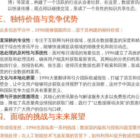
博）等渠道，构建了一个活跃的行业从业者社群。在这里，数据资讯
以快速传播，观点得以碰撞交流，形成了一个良性的知识共享生态。
三、独特价值与竞争优势
众多信息平台中，199it能够脱颖而出，源于其构建的独特价值：
直深耕的专业性
：专注于互联网与科技领域，使其在数据覆盖的深度和精
优于综合性资讯平台，能够快速捕捉该领域的细微变化和前沿动态。
息处理的及时性与系统性
：面对每日涌现的海量信息，199it建立了高效
息抓取和处理流程，确保用户能及时获取最新资讯。其网站的分类归档系
如按行业、按报告机构、按主题）使得历史数据也易于检索和回溯，形成
贵的行业数据档案库。
文化与本地化桥梁
：199it大量翻译和引介国际权威报告，打破了语言和
壁垒，让中文用户能够同步获取全球视野下的行业洞察，这对于中国企业
和国际竞争力提升具有重要意义。
费与开放的普惠理念
：其核心的资讯聚合与解读服务大多以免费形式向公
放，降低了高质量商业情报的获取门槛，践行了“让数据驱动决策”的普惠
，赢得了广大用户的信任与口碑。
四、面临的挑战与未来展望
管成绩斐然，199it也面临着一系列挑战：数据源的版权与授权问题需要
谨慎处理；在人工智能技术飞速发展的背景下，如何利用AI提升数据挖