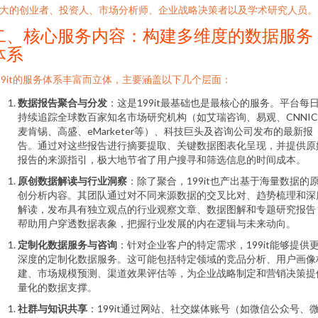
大的创业者、投资人、市场分析师、企业战略决策者以及学术研究人员。
二、核心服务内容：构建多维度的数据服务
体系
99it的服务体系丰富而立体，主要涵盖以下几个层面：
数据报告聚合与分发
：这是199it最基础也是最核心的服务。平台每
持续追踪全球数百家知名市场研究机构（如艾瑞咨询、易观、CNNI
麦肯锡、高盛、eMarketer等）、科技巨头及咨询公司发布的最新报
告。通过对这些报告进行摘要提取、关键数据图表化呈现，并提供原
报告的来源指引，极大地节省了用户搜寻和筛选信息的时间成本。
原创数据解读与行业洞察
：除了聚合，199it也产出基于海量数据的
创分析内容。其团队通过对不同来源数据的交叉比对、趋势梳理和深
解读，发布具有独立观点的行业观察文章、数据图解和专题研究报告
帮助用户穿透数据表象，把握行业发展的内在逻辑与未来动向。
定制化数据服务与咨询
：针对企业客户的特定需求，199it能够提供
深度的定制化数据服务。这可能包括特定领域的竞品分析、用户画像
建、市场规模预测、渠道效果评估等，为企业战略制定和营销决策提
量化的数据支撑。
社群与知识共享
：199it通过网站、社交媒体账号（如微信公众号、